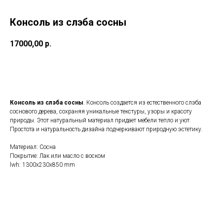
Консоль из слэба сосны
17000,00
р.
Оставить заявку
Консоль из слэба сосны
. Консоль создается из естественного слэба
соснового дерева, сохраняя уникальные текстуры, узоры и красоту
природы. Этот натуральный материал придает мебели тепло и уют.
Простота и натуральность дизайна подчеркивают природную эстетику.
Материал: Сосна
Покрытие: Лак или масло с воском
lwh: 1300x230x850 mm